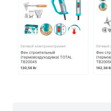
Сетевой электроинструмент
Сетевой 
Фен строительный
Фен ст
(термовоздуходувка) TOTAL
(термов
TB20045
TB2005
130,56
Br
162,36
B