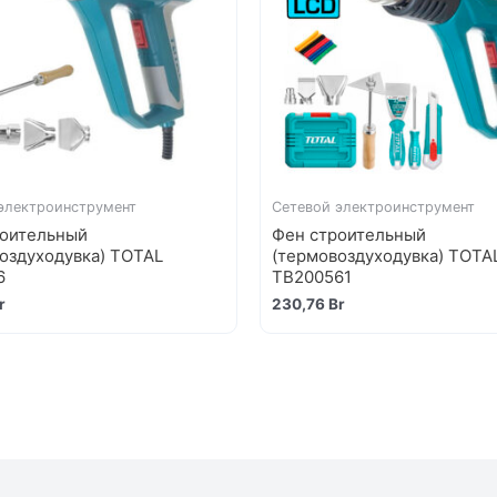
электроинструмент
Сетевой электроинструмент
роительный
Фен строительный
оздуходувка) TOTAL
(термовоздуходувка) TOTA
6
TB200561
r
230,76
Br