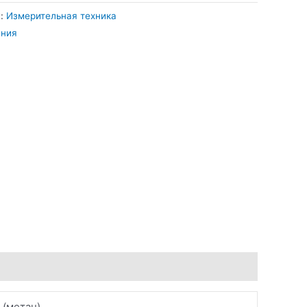
y:
Измерительная техника
ения
 (метан)