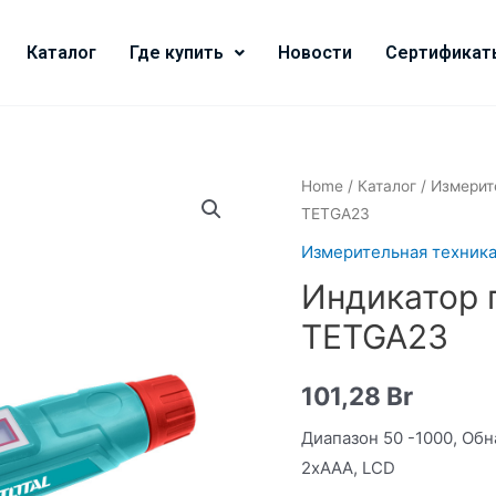
Каталог
Где купить
Новости
Сертификат
Home
/
Каталог
/
Измерит
TETGA23
Измерительная техник
Индикатор 
TETGA23
101,28
Br
Диапазон 50 -1000, Обн
2xААА, LCD