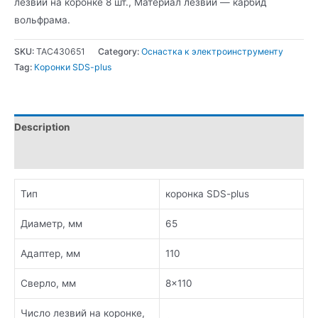
лезвий на коронке 8 шт., Материал лезвий — карбид
вольфрама.
SKU:
TAC430651
Category:
Оснастка к электроинструменту
Tag:
Коронки SDS-plus
Description
Additional information
Тип
коронка SDS-plus
Диаметр, мм
65
Адаптер, мм
110
Сверло, мм
8×110
Число лезвий на коронке,