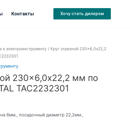
ы
Контакты
Хочу стать дилером
а к электроинструменту
/ Круг отрезной 230×6,0x22,2
C2232301
трументу
ной 230×6,0x22,2 мм по
TAL TAC2232301
на 6мм., посадочный диаметр 22,2мм.,