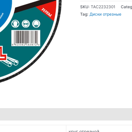
SKU:
TAC2232301
Categ
Tag:
Диски отрезные
круг отрезной