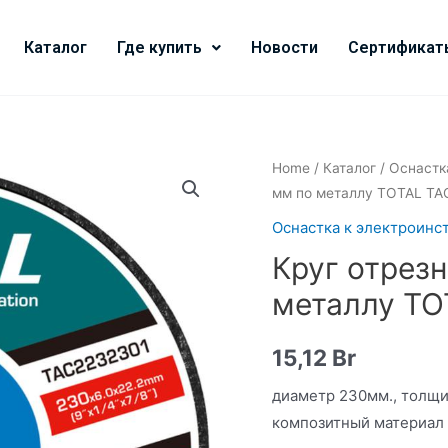
Каталог
Где купить
Новости
Сертификат
Home
/
Каталог
/
Оснастк
мм по металлу TOTAL TA
Оснастка к электроинс
Круг отрез
металлу TO
15,12
Br
диаметр 230мм., толщи
композитный материал