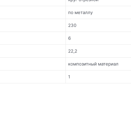
по металлу
230
6
22,2
композитный материал
1