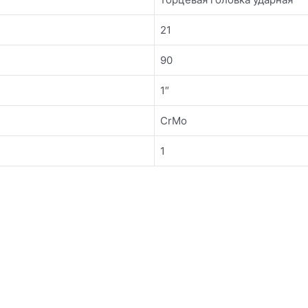
21
90
1″
CrMo
1