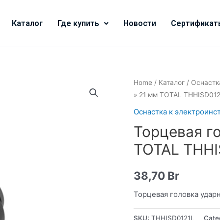
Каталог
Где купить
Новости
Сертификат
Home
/
Каталог
/
Оснастк
» 21 мм TOTAL THHISD012
Оснастка к электроинс
Торцевая го
TOTAL THHI
38,70
Br
Торцевая головка ударн
SKU:
THHISD0121L
Cate